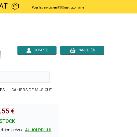
ACHAT 📦
Pour les envois en 🇫🇷 métropolitaine
COMPTE
PANIER (0)

RES
CAHIERS DE MUSIQUE
.55 €
 STOCK
dition prévue
AUJOURD'HUI