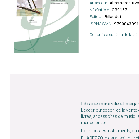
Arrangeur :
Alexandre Ouzo
N° d'article :
GB9157
Editeur :
Billaudot
ISBN/ISMN :
9790043091
Cet article est issu de la sé
Librairie musicale et maga
Leader européen de la vente d
livres, accessoires de musiqu
monde entier.
Pour tous les instruments, dans
DI-AREZZO, c'est aussi un droit