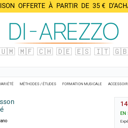
AISON OFFERTE À PARTIR DE 35 € D'
🇺🇲
🇲🇫
🇨🇭
🇩🇪
🇪🇸
🇮🇹
🇬
VARIÉTÉ
MÉTHODES / ÉTUDES
FORMATION MUSICALE
ACCESSOI
asson
14
sé
EN
iano
Expé