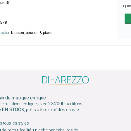
unoff
Qua
578
lection
basson, basson & piano
.
sin de musique en ligne
234'000
e partitions en ligne, avec
partitions,
EN STOCK
e
, prêts à être expédiés dans le
 tous les styles.
 de retour facilité, un débit bancaire lors de