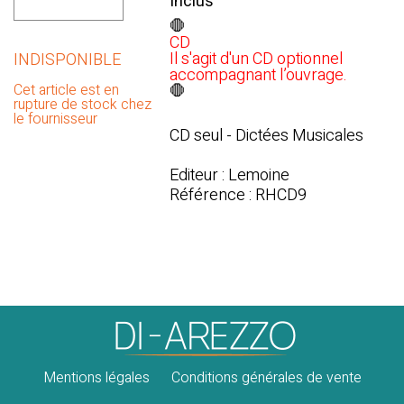
Inclus
🛑
CD
Il s'agit d'un CD optionnel
INDISPONIBLE
accompagnant l’ouvrage.
Cet article est en
🛑
rupture de stock chez
le fournisseur
CD seul - Dictées Musicales
Editeur : Lemoine
Référence : RHCD9
Mentions légales
Conditions générales de vente