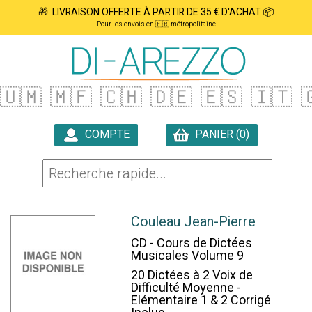
🎁 LIVRAISON OFFERTE À PARTIR DE 35 € D'ACHAT 📦
Pour les envois en 🇫🇷 métropolitaine
🇺🇲
🇲🇫
🇨🇭
🇩🇪
🇪🇸
🇮🇹

COMPTE
PANIER (0)

Couleau Jean-Pierre
CD - Cours de Dictées
Musicales Volume 9
20 Dictées à 2 Voix de
Difficulté Moyenne -
Elémentaire 1 & 2 Corrigé