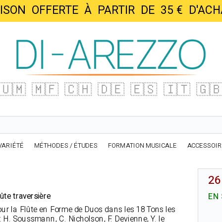
AISON OFFERTE À PARTIR DE 35 € D'
🇺🇲
🇲🇫
🇨🇭
🇩🇪
🇪🇸
🇮🇹
🇬
VARIÉTÉ
MÉTHODES / ÉTUDES
FORMATION MUSICALE
ACCESSOI
26
lûte traversière
EN
ur la Flûte en Forme de Duos dans les 18 Tons les
: H. Soussmann, C. Nicholson, F. Devienne, Y. le