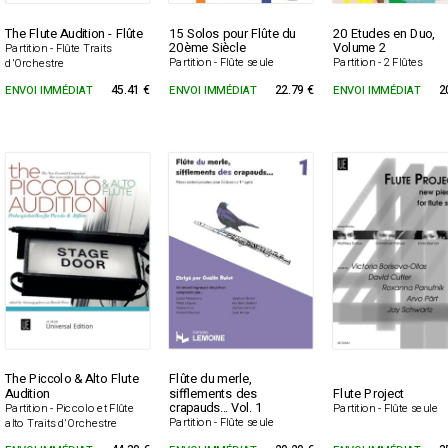
The Flute Audition - Flûte
15 Solos pour Flûte du
20 Etudes en Duo,
20ème Siècle
Volume 2
Partition - Flûte Traits
Partition - Flûte seule
Partition - 2 Flûtes
d'Orchestre
ENVOI IMMÉDIAT
45.41 €
ENVOI IMMÉDIAT
22.79 €
ENVOI IMMÉDIAT
2
The Piccolo & Alto Flute
Flûte du merle,
Audition
sifflements des
Flute Project
crapauds... Vol. 1
Partition - Piccolo et Flûte
Partition - Flûte seule
Partition - Flûte seule
alto Traits d'Orchestre