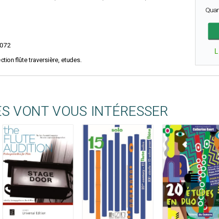
Quan
072
L
ection flûte traversière, etudes.
ES VONT VOUS INTÉRESSER