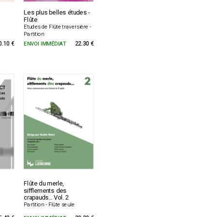
Les plus belles études -
Flûte
Etudes de Flûte traversière -
Partition
0.10 €
ENVOI IMMÉDIAT
22.30 €
Flûte du merle,
sifflements des
crapauds... Vol. 2
Partition - Flûte seule