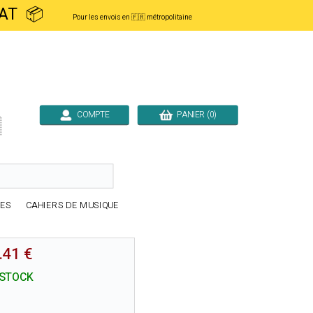
ACHAT 📦
Pour les envois en 🇫🇷 métropolitaine
COMPTE
PANIER (0)

RES
CAHIERS DE MUSIQUE
.41 €
 STOCK