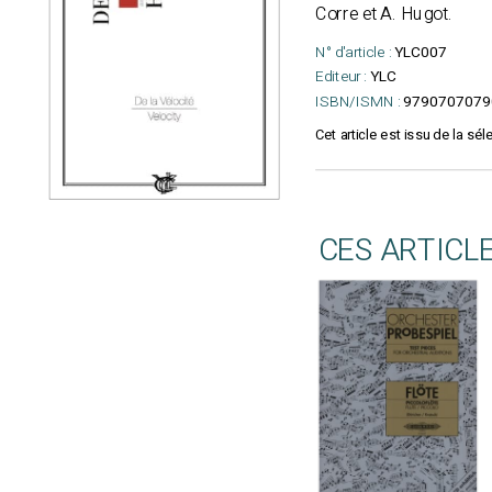
Corre et A. Hugot.
N° d'article :
YLC007
Editeur :
YLC
ISBN/ISMN :
9790707079
Cet article est issu de la sél
CES ARTICL