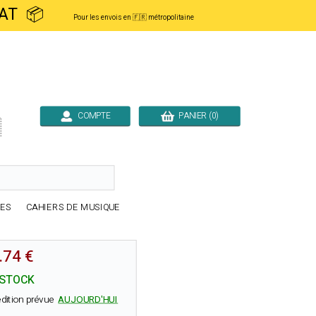
ACHAT 📦
Pour les envois en 🇫🇷 métropolitaine
COMPTE
PANIER (0)

RES
CAHIERS DE MUSIQUE
.74 €
 STOCK
dition prévue
AUJOURD'HUI