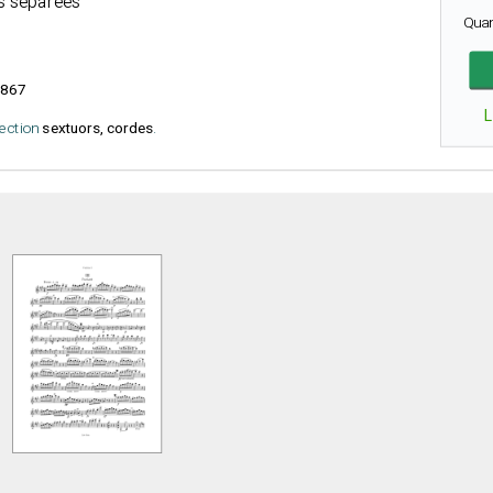
s séparées
Qua
867
lection
sextuors, cordes
.