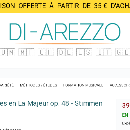
AISON OFFERTE À PARTIR DE 35 € D'
🇺🇲
🇲🇫
🇨🇭
🇩🇪
🇪🇸
🇮🇹
🇬
VARIÉTÉ
MÉTHODES / ÉTUDES
FORMATION MUSICALE
ACCESSOI
es en La Majeur op. 48 - Stimmen
39
EN
Expé