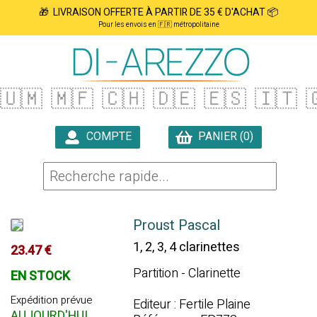
🎁 LIVRAISON OFFERTE À PARTIR DE 35 € D'ACHAT 📦
Pour les envois en 🇫🇷 métropolitaine
🇺🇲
🇲🇫
🇨🇭
🇩🇪
🇪🇸
🇮🇹

COMPTE
PANIER (0)

Proust Pascal
1, 2, 3, 4 clarinettes
23.47 €
Partition - Clarinette
EN STOCK
Expédition prévue
Editeur : Fertile Plaine
AUJOURD'HUI