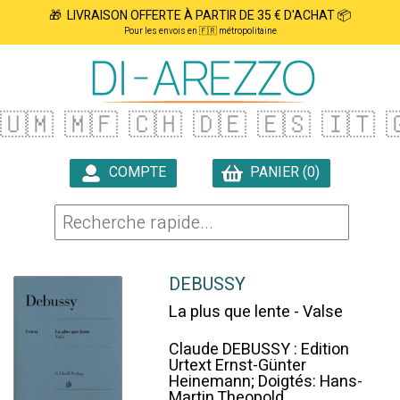
🎁 LIVRAISON OFFERTE À PARTIR DE 35 € D'ACHAT 📦
Pour les envois en 🇫🇷 métropolitaine
🇺🇲
🇲🇫
🇨🇭
🇩🇪
🇪🇸
🇮🇹

COMPTE
PANIER (0)

DEBUSSY
La plus que lente - Valse
Claude DEBUSSY : Edition
Urtext Ernst-Günter
Heinemann; Doigtés: Hans-
Martin Theopold