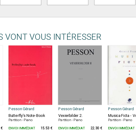
S VONT VOUS INTÉRESSER
Pesson Gérard
Pesson Gérard
Pesson Gérard
Butterfly's Note-Book
Vexierbilder 2.
Musica Ficta - 
Partition - Piano
Partition - Piano
Partition - Piano
 €
ENVOI IMMÉDIAT
15.53 €
ENVOI IMMÉDIAT
22.30 €
ENVOI IMMÉDIAT