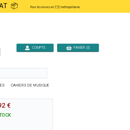
ACHAT 📦
Pour les envois en 🇫🇷 métropolitaine
COMPTE
PANIER (0)

RES
CAHIERS DE MUSIQUE
92 €
TOCK