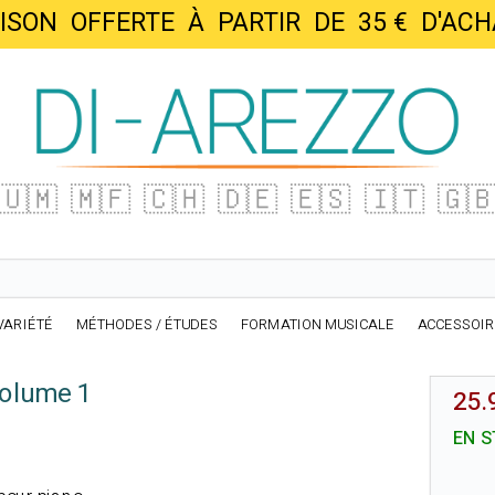
AISON OFFERTE À PARTIR DE 35 € D'
🇺🇲
🇲🇫
🇨🇭
🇩🇪
🇪🇸
🇮🇹
🇬
VARIÉTÉ
MÉTHODES / ÉTUDES
FORMATION MUSICALE
ACCESSOI
Volume 1
25.
EN S