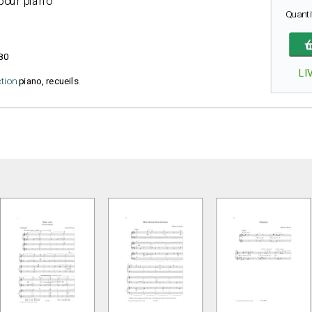
pour piano
Quant
80
LI
ction
piano, recueils
.