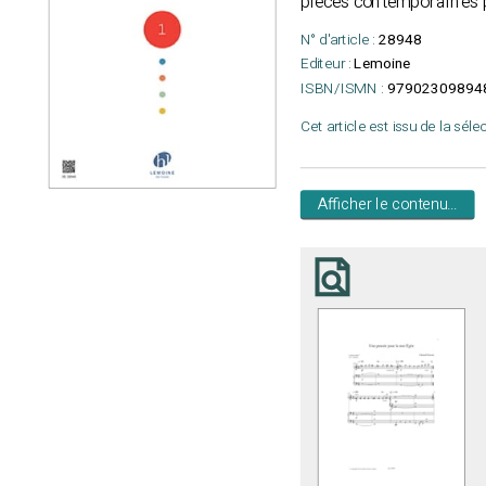
pièces contemporaines 
N° d'article :
28948
Editeur :
Lemoine
ISBN/ISMN :
97902309894
Cet article est issu de la séle
Afficher le contenu...