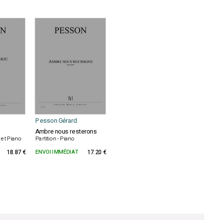
Pesson Gérard
Ambre nous resterons
t et Piano
Partition - Piano
18.87 €
ENVOI IMMÉDIAT
17.20 €