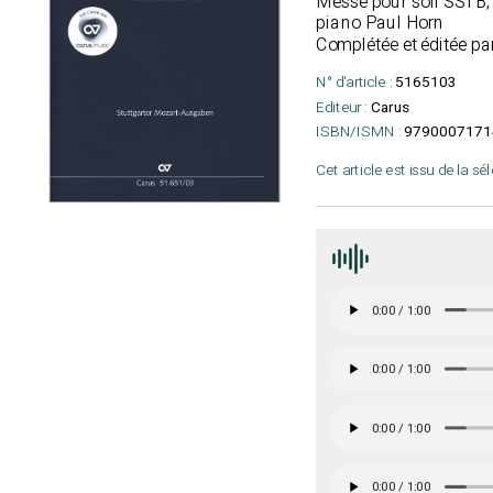
Messe pour soli SSTB,
piano Paul Horn
Complétée et éditée pa
N° d'article :
5165103
Editeur :
Carus
ISBN/ISMN :
9790007171
Cet article est issu de la sé