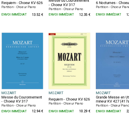
Messe du Couronnement
Requiem - Choeur KV 626
6 Nocturnes - Choeu
- Choeur KV 317
Partition - Choeur Piano
Partition - Choeur Pia
Partition - Choeur Piano
ENVOI IMMÉDIAT
13.52 €
ENVOI IMMÉDIAT
12.35 €
ENVOI IMMÉDIAT
1
MOZART
MOZART
MOZART
Messe du Couronnement
Grande Messe en Ut
Requiem - Choeur KV 626
- Choeur KV 317
mineur KV 427 (417a
Partition - Choeur Piano
Partition - Choeur Piano
Partition - Chœur Pian
ENVOI IMMÉDIAT
12.94 €
ENVOI IMMÉDIAT
10.29 €
ENVOI IMMÉDIAT
2