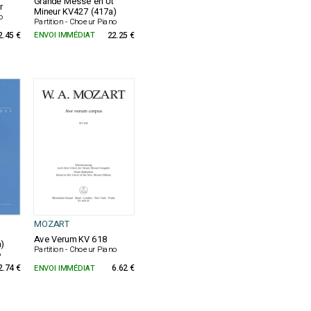
Grande Messe en Ut
r
Mineur KV427 (417a)
no
Partition - Choeur Piano
2.45 €
ENVOI IMMÉDIAT
22.25 €
MOZART
Ave Verum KV 618
)
Partition - Choeur Piano
o
2.74 €
ENVOI IMMÉDIAT
6.62 €