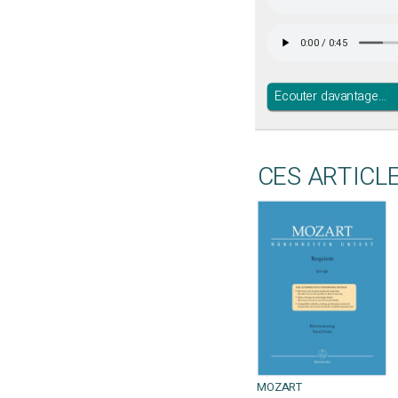
Ecouter davantage...
CES ARTICL
MOZART