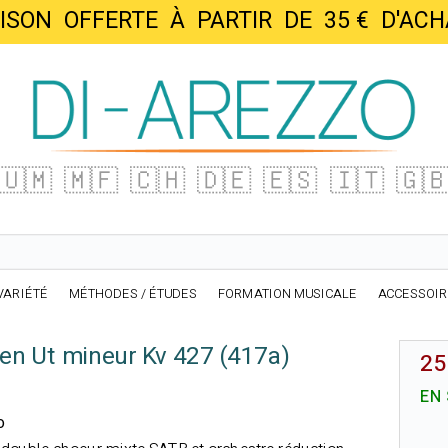
AISON OFFERTE À PARTIR DE 35 € D'
🇺🇲
🇲🇫
🇨🇭
🇩🇪
🇪🇸
🇮🇹
🇬
VARIÉTÉ
MÉTHODES / ÉTUDES
FORMATION MUSICALE
ACCESSOI
en Ut mineur Kv 427 (417a)
25
EN
o