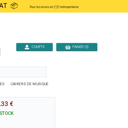
ACHAT 📦
Pour les envois en 🇫🇷 métropolitaine
COMPTE
PANIER (0)

RES
CAHIERS DE MUSIQUE
.33 €
 STOCK