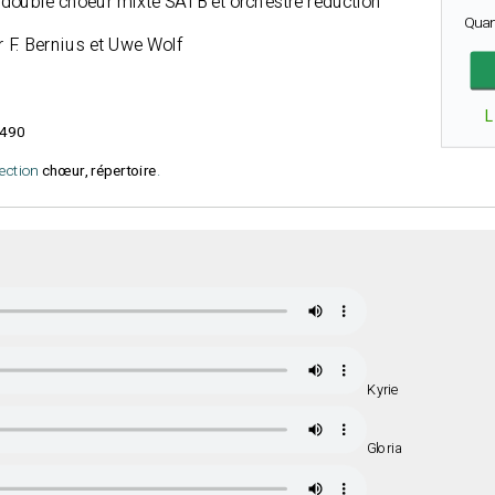
 double choeur mixte SATB et orchestre réduction
Quan
r F. Bernius et Uwe Wolf
L
490
lection
chœur, répertoire
.
Kyrie
Gloria