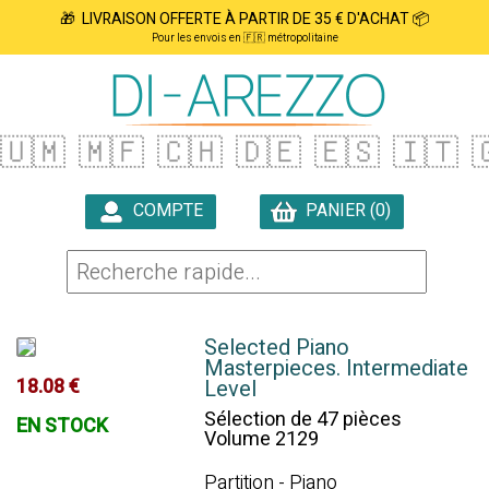
🎁 LIVRAISON OFFERTE À PARTIR DE 35 € D'ACHAT 📦
Pour les envois en 🇫🇷 métropolitaine
🇺🇲
🇲🇫
🇨🇭
🇩🇪
🇪🇸
🇮🇹

COMPTE
PANIER (0)

Selected Piano
Masterpieces. Intermediate
18.08 €
Level
Sélection de 47 pièces
EN STOCK
Volume 2129
Partition - Piano