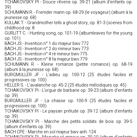
TCHAIKOVSKY PI - Douce rêverie op. 39-21 (album d’enfants op.
39)
SCHUMANN R. - Fremder mann op. 68-29 (le voyageur) (album à la
jeunesse op. 68)
KULLAK T. - Grandmother tells a ghost story, op. 81-3 (scenes from
childhood op. 8
GURLITT C. - Hunting song, op. 101-19 (albumleaves for the young
op. 101)
BACH JS - Invention n° 1 do majeur bwv 772
BACH JS - Invention n° 2 do mineur bwv 773
BACH JS - Invention n° 4 ré mineur bwv 775
BACH JS - Invention n° 8 fa majeur bwv 779
SCHUMANN R. - Kleine romanze (petite romance) op. 68-19
(album à la jeunesse op. 68)
BURGMULLER JF - L’adieu op. 100-12 (25 études faciles et
progressives op. 100)
HELLER S. - L’avalanche op. 45-2 (25 études mélodiques op. 45)
TCHAIKOVSKY PI - L’orgue de barbarie op. 39-23 (album d’enfants
op. 39)
BURGMULLER JF - La chasse op. 100-9 (25 études faciles et
progressives op. 100)
TCHAIKOVSKY PI - Le paysan prélude op. 39-12 (album d’enfants
op. 39)
TCHAIKOVSKY PI - Marche des petits soldats de bois op. 39-5
(album d’enfants op. 39)
BACH CPE - Marche en sol majeur bwv anh. 124