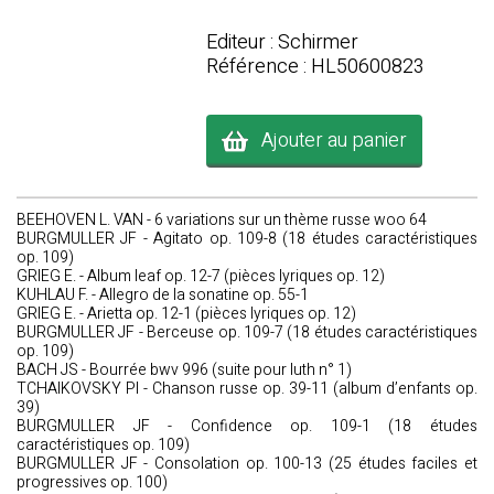
Editeur : Schirmer
Référence : HL50600823
Ajouter au panier
BEEHOVEN L. VAN - 6 variations sur un thème russe woo 64
BURGMULLER JF - Agitato op. 109-8 (18 études caractéristiques
op. 109)
GRIEG E. - Album leaf op. 12-7 (pièces lyriques op. 12)
KUHLAU F. - Allegro de la sonatine op. 55-1
GRIEG E. - Arietta op. 12-1 (pièces lyriques op. 12)
BURGMULLER JF - Berceuse op. 109-7 (18 études caractéristiques
op. 109)
BACH JS - Bourrée bwv 996 (suite pour luth n° 1)
TCHAIKOVSKY PI - Chanson russe op. 39-11 (album d’enfants op.
39)
BURGMULLER JF - Confidence op. 109-1 (18 études
caractéristiques op. 109)
BURGMULLER JF - Consolation op. 100-13 (25 études faciles et
progressives op. 100)