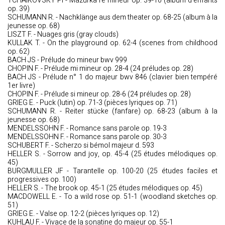
TCHAIKOVSKY PI - Mazurka ré mineur op. 39-10 (album d’enfants
op. 39)
SCHUMANN R. - Nachklänge aus dem theater op. 68-25 (album à la
jeunesse op. 68)
LISZT F. - Nuages gris (gray clouds)
KULLAK T. - On the playground op. 62-4 (scenes from childhood
op. 62)
BACH JS - Prélude do mineur bwv 999
CHOPIN F. - Prélude mi mineur op. 28-4 (24 préludes op. 28)
BACH JS - Prélude n° 1 do majeur bwv 846 (clavier bien tempéré
1er livre)
CHOPIN F. - Prélude si mineur op. 28-6 (24 préludes op. 28)
GRIEG E. - Puck (lutin) op. 71-3 (pièces lyriques op. 71)
SCHUMANN R. - Reiter stücke (fanfare) op. 68-23 (album à la
jeunesse op. 68)
MENDELSSOHN F. - Romance sans parole op. 19-3
MENDELSSOHN F. - Romance sans parole op. 30-3
SCHUBERT F. - Scherzo si bémol majeur d. 593
HELLER S. - Sorrow and joy, op. 45-4 (25 études mélodiques op.
45)
BURGMULLER JF - Tarantelle op. 100-20 (25 études faciles et
progressives op. 100)
HELLER S. - The brook op. 45-1 (25 études mélodiques op. 45)
MACDOWELL E. - To a wild rose op. 51-1 (woodland sketches op.
51)
GRIEG E. - Valse op. 12-2 (pièces lyriques op. 12)
KUHLAU F. - Vivace de la sonatine do majeur op. 55-1