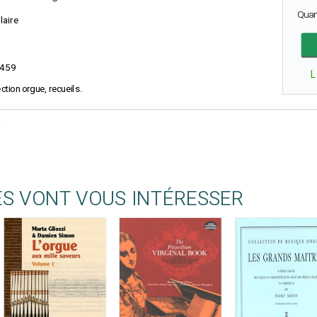
Quan
laire
459
L
ection orgue, recueils.
ES VONT VOUS INTÉRESSER