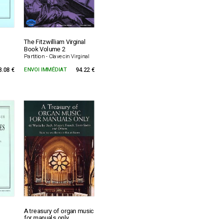
The Fitzwilliam Virginal
Book Volume 2
Partition - Clavecin Virginal
8.08 €
ENVOI IMMÉDIAT
94.22 €
A treasury of organ music
for manuals only