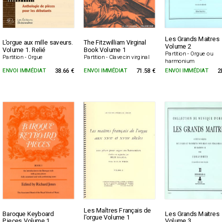
Les Grands Maitres
L'orgue aux mille saveurs.
The Fitzwilliam Virginal
Volume 2
Volume 1. Relié
Book Volume 1
Partition - Orgue ou
Partition - Orgue
Partition - Clavecin virginal
harmonium
ENVOI IMMÉDIAT
38.66 €
ENVOI IMMÉDIAT
71.58 €
ENVOI IMMÉDIAT
2
Les Maîtres Français de
Baroque Keyboard
Les Grands Maitres
l'orgue Volume 1
Pieces Volume 1
Volume 3