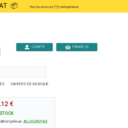
ACHAT 📦
Pour les envois en 🇫🇷 métropolitaine
COMPTE
PANIER (0)

RES
CAHIERS DE MUSIQUE
.12 €
 STOCK
dition prévue
AUJOURD'HUI