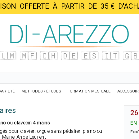
AISON OFFERTE À PARTIR DE 35 € D'
🇺🇲
🇲🇫
🇨🇭
🇩🇪
🇪🇸
🇮🇹
🇬
VARIÉTÉ
MÉTHODES / ÉTUDES
FORMATION MUSICALE
ACCESSOI
aires
26
ano ou clavecin 4 mains
EN
gés pour clavier, orgue sans pédalier, piano ou
Expé
r Marie-Ange Leurent