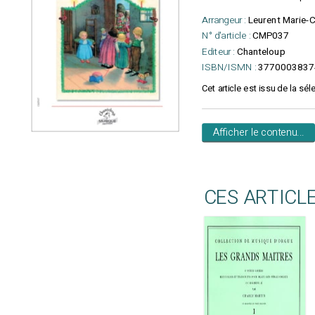
Arrangeur :
Leurent Marie-C
N° d'article :
CMP037
Editeur :
Chanteloup
ISBN/ISMN :
3770003837
Cet article est issu de la sél
Afficher le contenu...
CES ARTICL