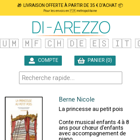
🎁 LIVRAISON OFFERTE À PARTIR DE 35 € D'ACHAT 📦
Pour les envois en 🇫🇷 métropolitaine
🇺🇲
🇲🇫
🇨🇭
🇩🇪
🇪🇸
🇮🇹

COMPTE
PANIER (0)

Berne Nicole
La princesse au petit pois
Conte musical enfants 4 à 8
ans pour chœur d’enfants
avec accompagnement de
piano