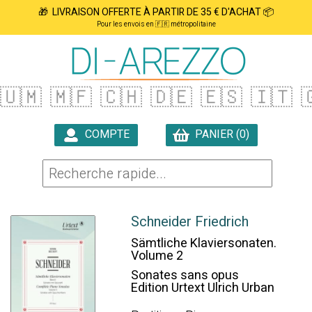
🎁 LIVRAISON OFFERTE À PARTIR DE 35 € D'ACHAT 📦
Pour les envois en 🇫🇷 métropolitaine
🇺🇲
🇲🇫
🇨🇭
🇩🇪
🇪🇸
🇮🇹

COMPTE
PANIER (0)

Schneider Friedrich
Sämtliche Klaviersonaten.
Volume 2
Sonates sans opus
Edition Urtext Ulrich Urban