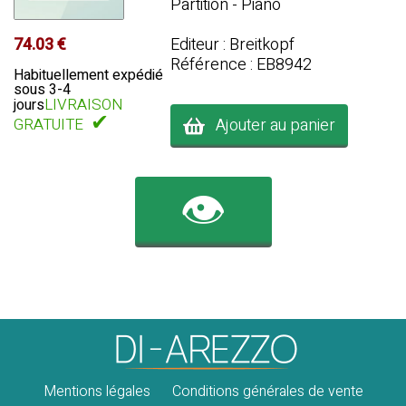
Partition - Piano
74.03 €
Editeur : Breitkopf
Référence : EB8942
Habituellement expédié
sous 3-4
LIVRAISON
jours
✔
Ajouter au panier
GRATUITE
👁️
Mentions légales
Conditions générales de vente