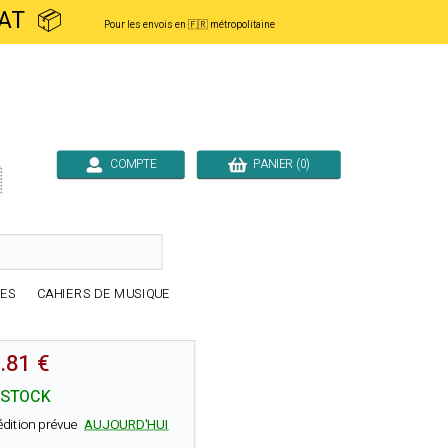
ACHAT 📦
Pour les envois en 🇫🇷 métropolitaine
COMPTE
PANIER (0)

RES
CAHIERS DE MUSIQUE
.81 €
 STOCK
édition prévue
AUJOURD'HUI