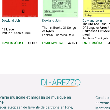
Dowland John
Dowland John
Dowland John
The 3rd And Last B
The 1st Booke Of Songs
Of Songs or Aires / 
18 Lieder
or Ayres
Darknesse Let Mee
Partition - Chant guitare
Dwell
Partition - Chant et guitare
Partition - Chant guita
ENVOI IMMÉDIAT
18.18 €
ENVOI IMMÉDIAT
42.87 €
ENVOI IMMÉDIAT
4
brairie musicale et magasin de musique en
Conditio
gne
de vente
ader européen de la vente de partitions en ligne,
Mentions