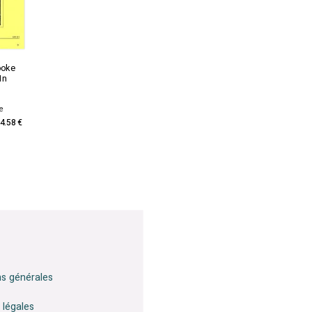
ooke
In
re
4.58 €
ns générales
 légales