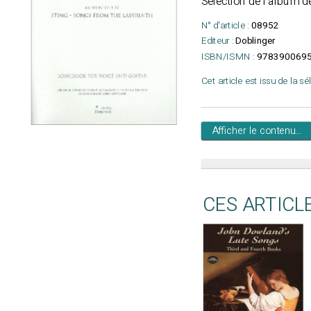
Sélection de l'album d
N° d'article :
08952
Editeur :
Doblinger
ISBN/ISMN :
9783900695
Cet article est issu de la s
Afficher le contenu...
CES ARTICL