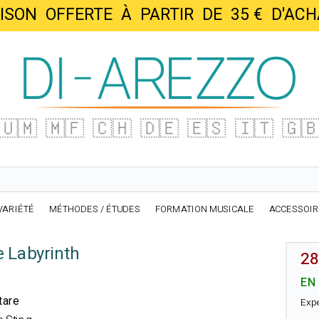
AISON OFFERTE À PARTIR DE 35 € D'
🇺🇲
🇲🇫
🇨🇭
🇩🇪
🇪🇸
🇮🇹
🇬
VARIÉTÉ
MÉTHODES / ÉTUDES
FORMATION MUSICALE
ACCESSOI
 Labyrinth
28
EN
tare
Exp