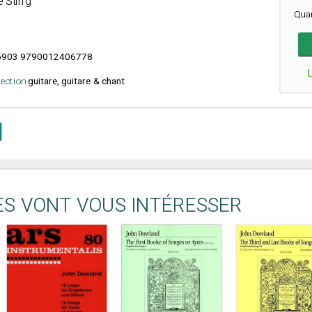
e Sting
Qua
903 9790012406778
élection
guitare, guitare & chant
.
ES VONT VOUS INTÉRESSER