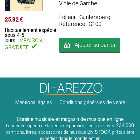
Viole de Gambe
Editeur : Güntersberg
25.82 €
Référence : G100
Habituellement expédié
sous 4-5
LIVRAISON
jours
Ajouter au panier
✔
GRATUITE
Mentions légales
Conditions générales de vente
Librairie musicale et magasin de musique en ligne
234'000
Leader européen de la vente de partitions en ligne, avec
EN STOCK
partitions, livres, accessoires de musique
, prêts à être
expédiés dans le monde entier.