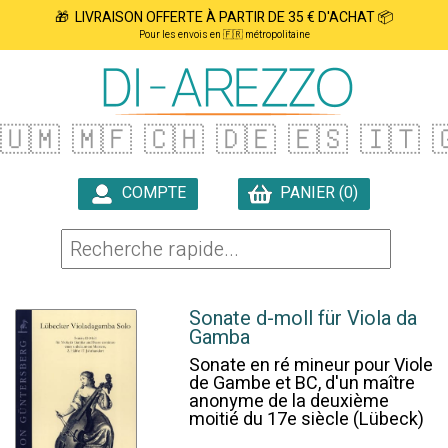
🎁 LIVRAISON OFFERTE À PARTIR DE 35 € D'ACHAT 📦
Pour les envois en 🇫🇷 métropolitaine
🇺🇲
🇲🇫
🇨🇭
🇩🇪
🇪🇸
🇮🇹

COMPTE
PANIER (0)

Sonate d-moll für Viola da
Gamba
Sonate en ré mineur pour Viole
de Gambe et BC, d'un maître
anonyme de la deuxième
moitié du 17e siècle (Lübeck)