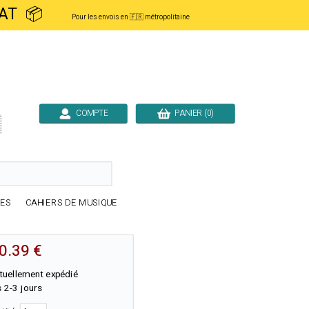
ACHAT 📦
Pour les envois en 🇫🇷 métropolitaine
COMPTE
PANIER (0)

RES
CAHIERS DE MUSIQUE
0.39 €
tuellement expédié
 2-3 jours