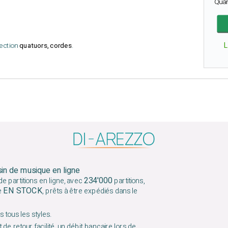
Qua
lection
quatuors, cordes
.
sin de musique en ligne
234'000
e partitions en ligne, avec
partitions,
EN STOCK
e
, prêts à être expédiés dans le
 tous les styles.
 de retour facilité, un débit bancaire lors de