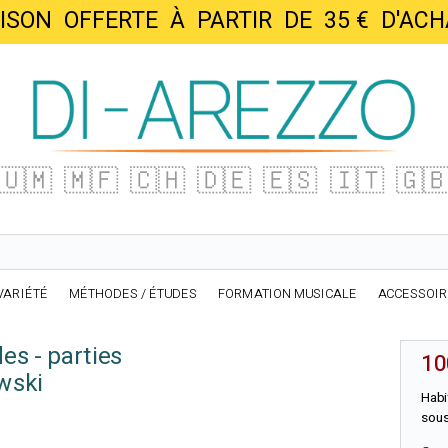
AISON OFFERTE À PARTIR DE 35 € D'
🇺🇲
🇲🇫
🇨🇭
🇩🇪
🇪🇸
🇮🇹
🇬
VARIÉTÉ
MÉTHODES / ÉTUDES
FORMATION MUSICALE
ACCESSOI
es - parties
10
wski
Habi
sous