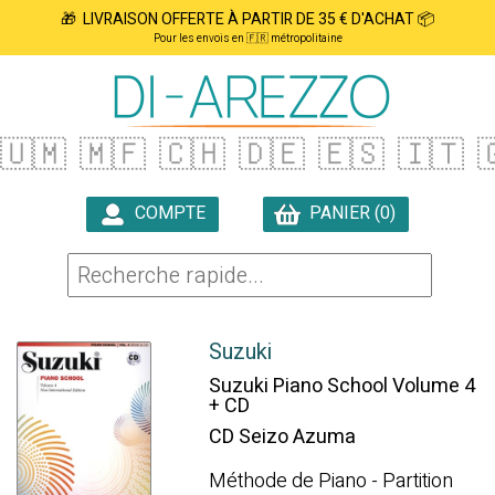
🎁 LIVRAISON OFFERTE À PARTIR DE 35 € D'ACHAT 📦
Pour les envois en 🇫🇷 métropolitaine
🇺🇲
🇲🇫
🇨🇭
🇩🇪
🇪🇸
🇮🇹

COMPTE
PANIER (0)

Suzuki
Suzuki Piano School Volume 4
+ CD
CD Seizo Azuma
Méthode de Piano - Partition