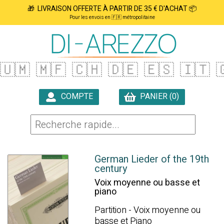
🎁 LIVRAISON OFFERTE À PARTIR DE 35 € D'ACHAT 📦
Pour les envois en 🇫🇷 métropolitaine
🇺🇲
🇲🇫
🇨🇭
🇩🇪
🇪🇸
🇮🇹

COMPTE
PANIER (0)

German Lieder of the 19th
century
Voix moyenne ou basse et
piano
Partition - Voix moyenne ou
basse et Piano