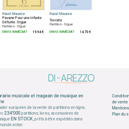
Ravel Maurice
Ravel Maurice
Pavane Pour une Infante
Toccata
Défunte. Orgue
Partition - Orgue
Partition - Orgue
ENVOI IMMÉDIAT
19.94 €
ENVOI IMMÉDIAT
14.70 €
brairie musicale et magasin de musique en
Conditio
gne
de vente
ader européen de la vente de partitions en ligne,
Mentions
234'000
ec
partitions, livres, accessoires de
Plan du s
EN STOCK
sique
, prêts à être expédiés dans
 monde entier.