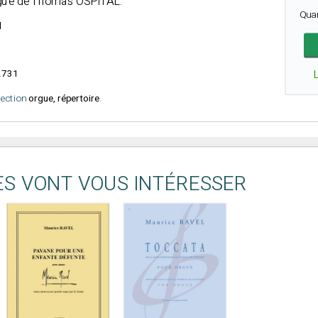
rgue de Thomas OSPITAL.
Qua
l
2731
élection
orgue, répertoire
.
ES VONT VOUS INTÉRESSER