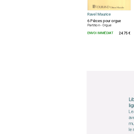
Ravel Maurice
6 Pièces pour orgue
Partition - Orgue
ENVOI IMMÉDIAT
24.75 €
Li
li
Le
av
mu
le