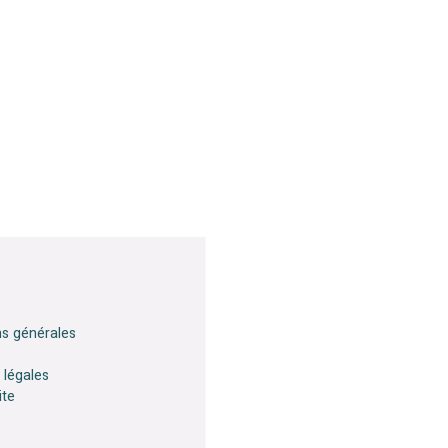
ns générales
 légales
ite