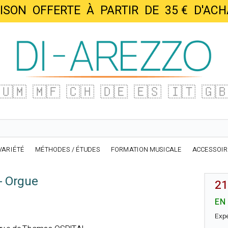
AISON OFFERTE À PARTIR DE 35 € D'
🇺🇲
🇲🇫
🇨🇭
🇩🇪
🇪🇸
🇮🇹
🇬
VARIÉTÉ
MÉTHODES / ÉTUDES
FORMATION MUSICALE
ACCESSOI
- Orgue
21
EN
Exp