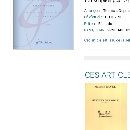
Transcription pour O
Arrangeur :
Thomas Ospita
N° d'article :
GB10273
Editeur :
Billaudot
ISBN/ISMN :
979004310
Cet article est issu de la s
CES ARTICL