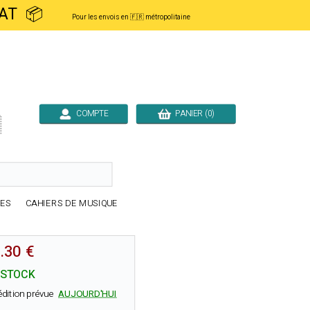
ACHAT 📦
Pour les envois en 🇫🇷 métropolitaine
COMPTE
PANIER (0)

RES
CAHIERS DE MUSIQUE
.30 €
 STOCK
édition prévue
AUJOURD'HUI