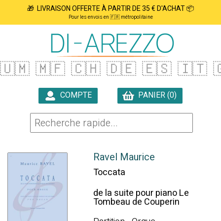
🎁 LIVRAISON OFFERTE À PARTIR DE 35 € D'ACHAT 📦
Pour les envois en 🇫🇷 métropolitaine
🇺🇲
🇲🇫
🇨🇭
🇩🇪
🇪🇸
🇮🇹

COMPTE
PANIER (0)

Ravel Maurice
Toccata
de la suite pour piano Le
Tombeau de Couperin