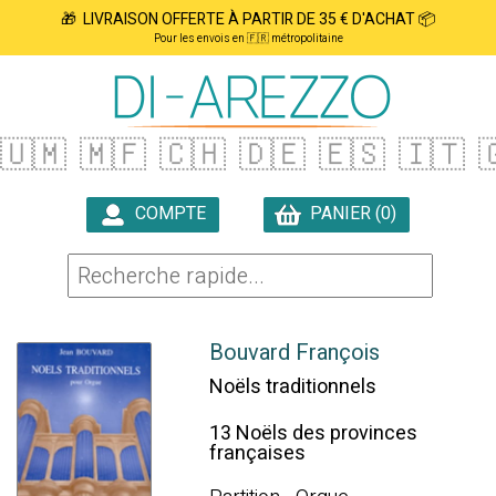
🎁 LIVRAISON OFFERTE À PARTIR DE 35 € D'ACHAT 📦
Pour les envois en 🇫🇷 métropolitaine
🇺🇲
🇲🇫
🇨🇭
🇩🇪
🇪🇸
🇮🇹

COMPTE
PANIER (0)

Bouvard François
Noëls traditionnels
13 Noëls des provinces
françaises