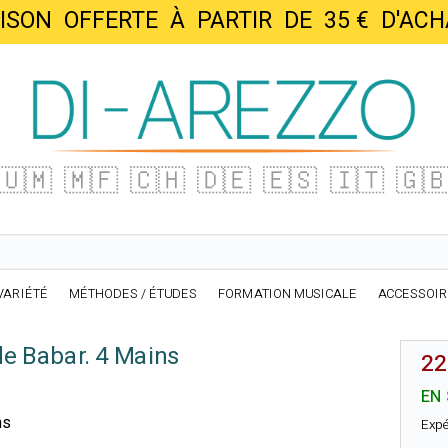
AISON OFFERTE À PARTIR DE 35 € D'
🇺🇲
🇲🇫
🇨🇭
🇩🇪
🇪🇸
🇮🇹
🇬
VARIÉTÉ
MÉTHODES / ÉTUDES
FORMATION MUSICALE
ACCESSOI
e Babar. 4 Mains
22
EN
ns
Expé