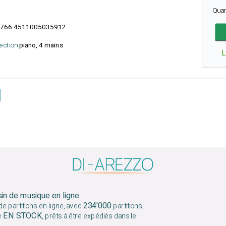
Qua
766 4511005035912
lection
piano, 4 mains
.
sin de musique en ligne
234'000
e partitions en ligne, avec
partitions,
EN STOCK
e
, prêts à être expédiés dans le