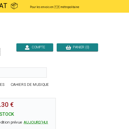
ACHAT 📦
Pour les envois en 🇫🇷 métropolitaine
COMPTE
PANIER (0)

RES
CAHIERS DE MUSIQUE
.30 €
 STOCK
dition prévue
AUJOURD'HUI