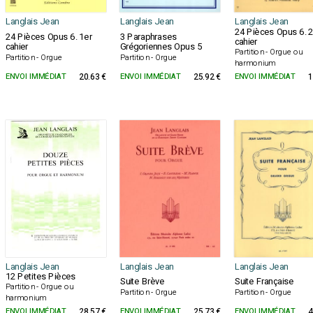
Langlais Jean
Langlais Jean
Langlais Jean
24 Pièces Opus 6.
24 Pièces Opus 6. 1er
3 Paraphrases
cahier
cahier
Grégoriennes Opus 5
Partition - Orgue ou
Partition - Orgue
Partition - Orgue
harmonium
ENVOI IMMÉDIAT
20.63 €
ENVOI IMMÉDIAT
25.92 €
ENVOI IMMÉDIAT
1
Langlais Jean
Langlais Jean
Langlais Jean
12 Petites Pièces
Suite Brève
Suite Française
Partition - Orgue ou
Partition - Orgue
Partition - Orgue
harmonium
ENVOI IMMÉDIAT
28.57 €
ENVOI IMMÉDIAT
25.73 €
ENVOI IMMÉDIAT
4