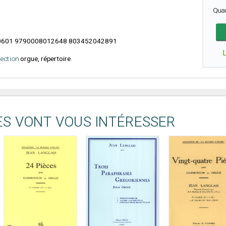
Qua
601 9790008012648 803452042891
élection
orgue, répertoire
.
ES VONT VOUS INTÉRESSER