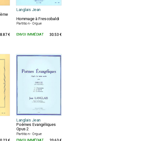
Langlais Jean
 2ème
Hommage à Frescobaldi
Partition - Orgue
8.87 €
ENVOI IMMÉDIAT
30.53 €
Langlais Jean
Poèmes Evangéliques
Opus 2
Partition - Orgue
0.23 €
ENVOI IMMÉDIAT
20.63 €