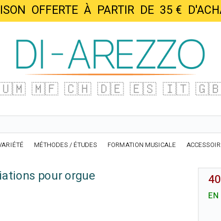
AISON OFFERTE À PARTIR DE 35 € D'
🇺🇲
🇲🇫
🇨🇭
🇩🇪
🇪🇸
🇮🇹
🇬
VARIÉTÉ
MÉTHODES / ÉTUDES
FORMATION MUSICALE
ACCESSOI
iations pour orgue
40
EN