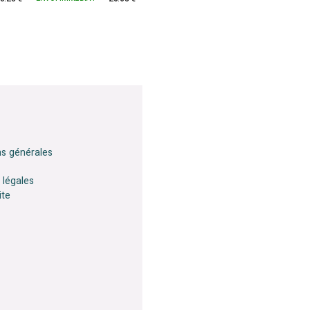
ns générales
 légales
ite