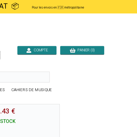
ACHAT 📦
Pour les envois en 🇫🇷 métropolitaine
COMPTE
PANIER (0)

RES
CAHIERS DE MUSIQUE
.43 €
 STOCK