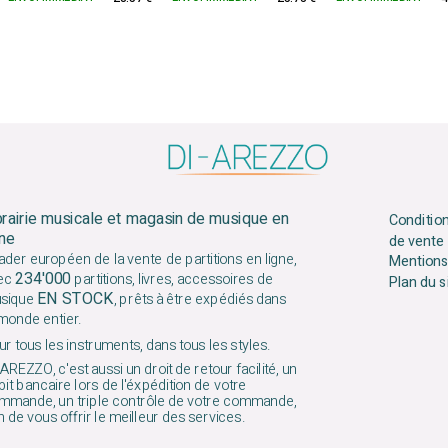
brairie musicale et magasin de musique en
Conditio
gne
de vente
ader européen de la vente de partitions en ligne,
Mentions
234'000
ec
partitions, livres, accessoires de
Plan du s
EN STOCK
sique
, prêts à être expédiés dans
 monde entier.
r tous les instruments, dans tous les styles.
AREZZO, c'est aussi un droit de retour facilité, un
it bancaire lors de l'éxpédition de votre
mmande, un triple contrôle de votre commande,
n de vous offrir le meilleur des services.