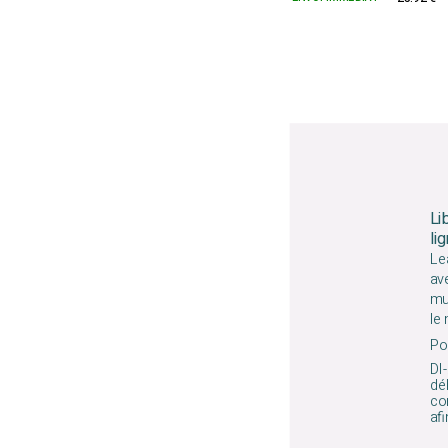
Li
li
Le
av
mu
le
Pou
DI-
déb
co
afi