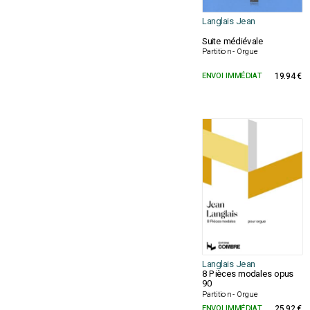
Langlais Jean
Suite médiévale
Partition - Orgue
ENVOI IMMÉDIAT
19.94 €
Langlais Jean
8 Pièces modales opus
90
Partition - Orgue
ENVOI IMMÉDIAT
25.92 €