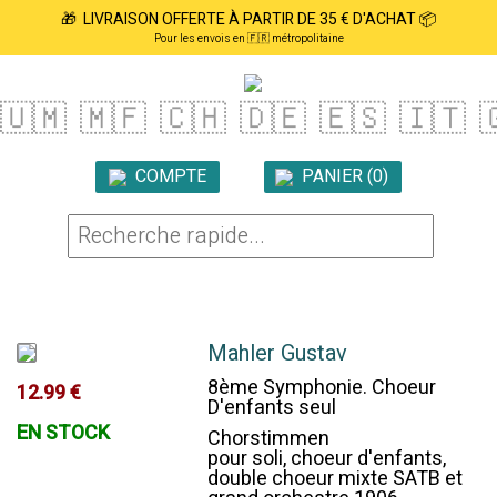
🎁 LIVRAISON OFFERTE À PARTIR DE 35 € D'ACHAT 📦
Pour les envois en 🇫🇷 métropolitaine
🇺🇲
🇲🇫
🇨🇭
🇩🇪
🇪🇸
🇮🇹

COMPTE
PANIER (0)

Mahler Gustav
8ème Symphonie. Choeur
12.99 €
D'enfants seul
EN STOCK
Chorstimmen
pour soli, choeur d'enfants,
double choeur mixte SATB et