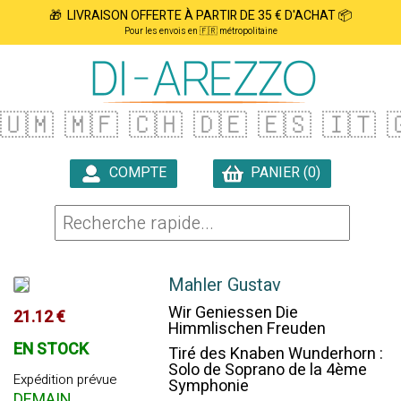
🎁 LIVRAISON OFFERTE À PARTIR DE 35 € D'ACHAT 📦
Pour les envois en 🇫🇷 métropolitaine
🇺🇲
🇲🇫
🇨🇭
🇩🇪
🇪🇸
🇮🇹

COMPTE
PANIER (0)

Mahler Gustav
Wir Geniessen Die
21.12 €
Himmlischen Freuden
EN STOCK
Tiré des Knaben Wunderhorn :
Solo de Soprano de la 4ème
Expédition prévue
Symphonie
DEMAIN