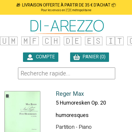
🎁 LIVRAISON OFFERTE À PARTIR DE 35 € D'ACHAT 📦
Pour les envois en 🇫🇷 métropolitaine
🇺🇲
🇲🇫
🇨🇭
🇩🇪
🇪🇸
🇮🇹

COMPTE
PANIER (0)

Reger Max
5 Humoresken Op. 20
humoresques
Partition - Piano