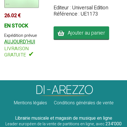
Editeur : Universal Edition
Référence : UE1173
26.02 €
EN STOCK
Ajouter au panier
Expédition prévue
AUJOURD'HUI
LIVRAISON
✔
GRATUITE
Mentions légales
Conditions générales de vente
Librairie musicale et magasin de musique en ligne
234'000
Leader européen de la vente de partitions en ligne, avec