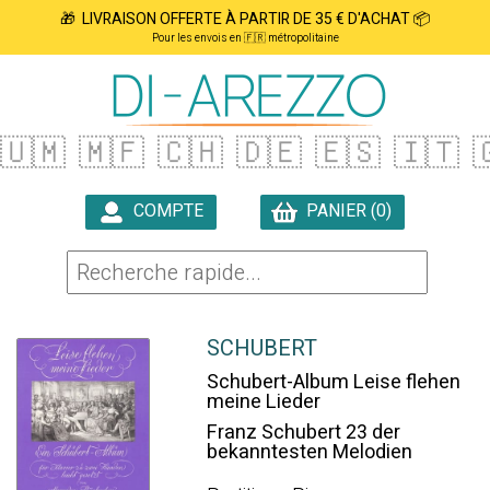
🎁 LIVRAISON OFFERTE À PARTIR DE 35 € D'ACHAT 📦
Pour les envois en 🇫🇷 métropolitaine
🇺🇲
🇲🇫
🇨🇭
🇩🇪
🇪🇸
🇮🇹

COMPTE
PANIER (0)

SCHUBERT
Schubert-Album Leise flehen
meine Lieder
Franz Schubert 23 der
bekanntesten Melodien