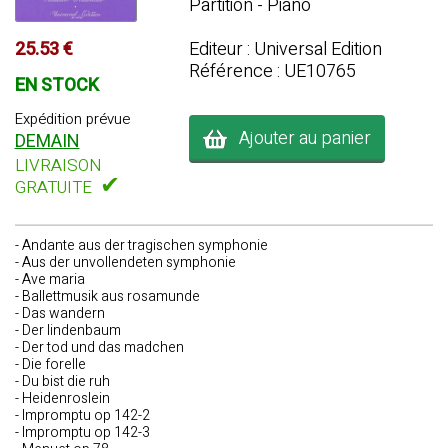
Partition - Piano
25.53 €
Editeur : Universal Edition
Référence : UE10765
EN STOCK
Expédition prévue
Ajouter au panier
DEMAIN
LIVRAISON
✔
GRATUITE
- Andante aus der tragischen symphonie
- Aus der unvollendeten symphonie
- Ave maria
- Ballettmusik aus rosamunde
- Das wandern
- Der lindenbaum
- Der tod und das madchen
- Die forelle
- Du bist die ruh
- Heidenroslein
- Impromptu op 142-2
- Impromptu op 142-3