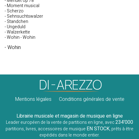
- Menuet op 78
- Moment musical
- Scherzo
- Sehnsuchtswalzer
- Standchen
- Ungeduld
- Walzerkette
- Wohin - Wohin
- Wohin
Mentions légales
Conditions générales de vente
Librairie musicale et magasin de musique en ligne
234'000
Leader européen de la vente de partitions en ligne, avec
EN STOCK
partitions, livres, accessoires de musique
, prêts à être
expédiés dans le monde entier.