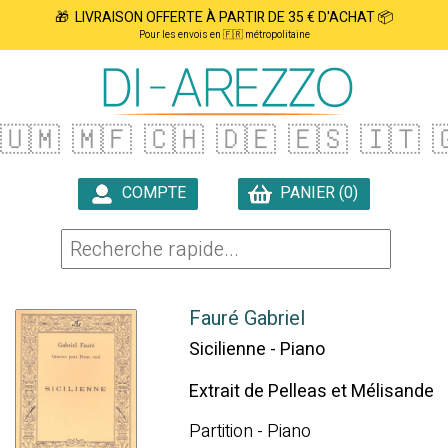
🎁 LIVRAISON OFFERTE À PARTIR DE 35 € D'ACHAT 📦
Pour les envois en 🇫🇷 métropolitaine
🇺🇲
🇲🇫
🇨🇭
🇩🇪
🇪🇸
🇮🇹

COMPTE
PANIER (0)

Fauré Gabriel
Sicilienne - Piano
Extrait de Pelleas et Mélisande
Partition - Piano