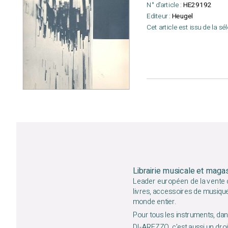
N° d'article :
HE29192
Editeur :
Heugel
Cet article est issu de la sé
Librairie musicale et maga
Leader européen de la vente d
livres, accessoires de musiqu
monde entier.
Pour tous les instruments, dans
DI-AREZZO, c'est aussi un droit