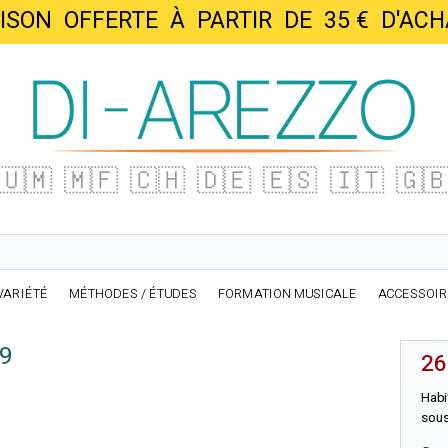
AISON OFFERTE À PARTIR DE 35 € D'
🇺🇲
🇲🇫
🇨🇭
🇩🇪
🇪🇸
🇮🇹
🇬
VARIÉTÉ
MÉTHODES / ÉTUDES
FORMATION MUSICALE
ACCESSOI
 9
26
Habi
sous