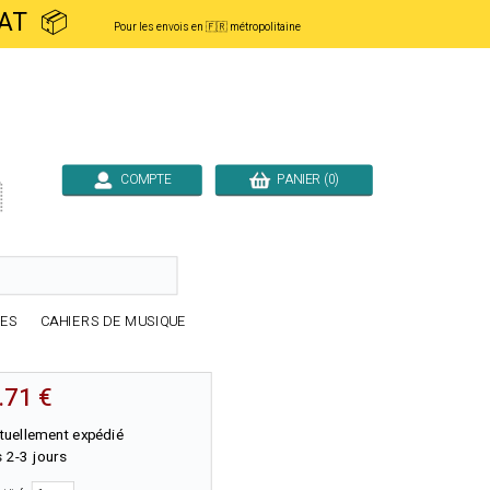
ACHAT 📦
Pour les envois en 🇫🇷 métropolitaine
COMPTE
PANIER (0)

RES
CAHIERS DE MUSIQUE
.71 €
tuellement expédié
 2-3 jours