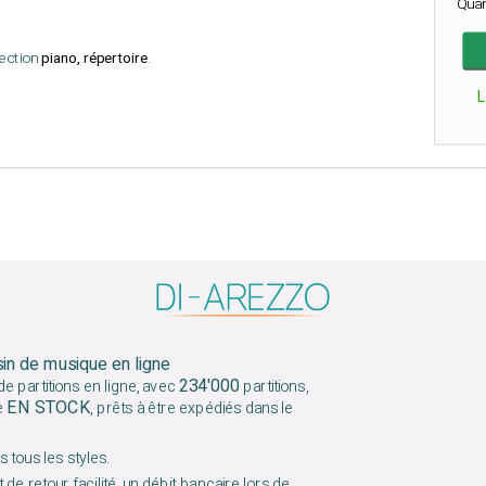
Qua
lection
piano, répertoire
.
sin de musique en ligne
234'000
e partitions en ligne, avec
partitions,
EN STOCK
e
, prêts à être expédiés dans le
 tous les styles.
 de retour facilité, un débit bancaire lors de