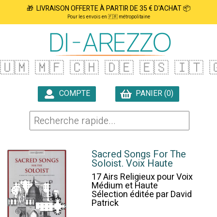
🎁 LIVRAISON OFFERTE À PARTIR DE 35 € D'ACHAT 📦
Pour les envois en 🇫🇷 métropolitaine
🇺🇲
🇲🇫
🇨🇭
🇩🇪
🇪🇸
🇮🇹

COMPTE
PANIER (0)

Sacred Songs For The
Soloist. Voix Haute
17 Airs Religieux pour Voix
Médium et Haute
Sélection éditée par David
Patrick