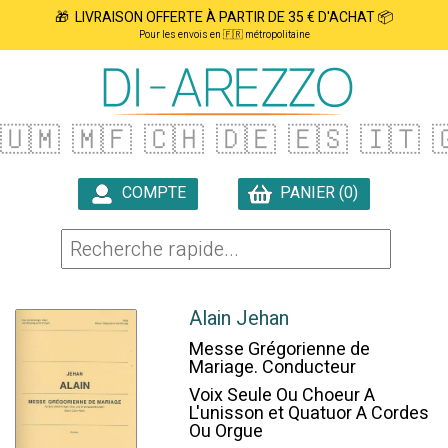
🎁 LIVRAISON OFFERTE À PARTIR DE 35 € D'ACHAT 📦
Pour les envois en 🇫🇷 métropolitaine
🇺🇲
🇲🇫
🇨🇭
🇩🇪
🇪🇸
🇮🇹

COMPTE
PANIER (0)

Alain Jehan
Messe Grégorienne de
Mariage. Conducteur
Voix Seule Ou Choeur A
L'unisson et Quatuor A Cordes
Ou Orgue