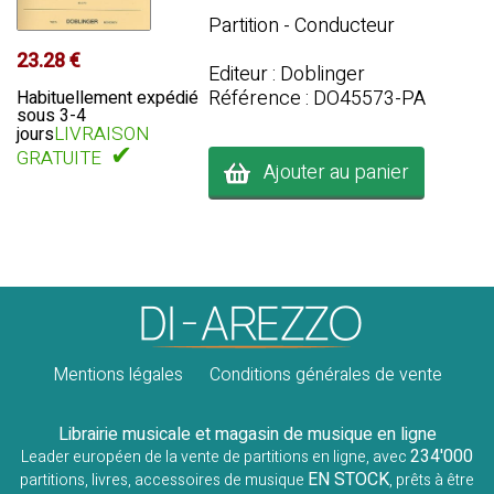
Partition - Conducteur
23.28 €
Editeur : Doblinger
Référence : DO45573-PA
Habituellement expédié
sous 3-4
LIVRAISON
jours
✔
GRATUITE
Ajouter au panier
Mentions légales
Conditions générales de vente
Librairie musicale et magasin de musique en ligne
234'000
Leader européen de la vente de partitions en ligne, avec
EN STOCK
partitions, livres, accessoires de musique
, prêts à être