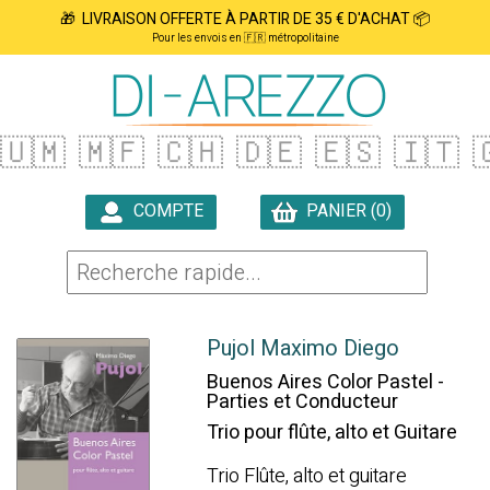
🎁 LIVRAISON OFFERTE À PARTIR DE 35 € D'ACHAT 📦
Pour les envois en 🇫🇷 métropolitaine
🇺🇲
🇲🇫
🇨🇭
🇩🇪
🇪🇸
🇮🇹

COMPTE
PANIER (0)

Pujol Maximo Diego
Buenos Aires Color Pastel -
Parties et Conducteur
Trio pour flûte, alto et Guitare
Trio Flûte, alto et guitare