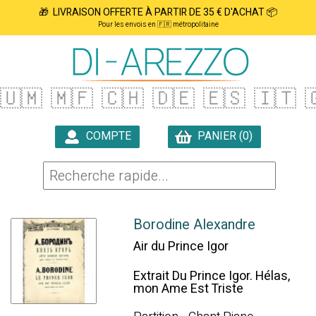
🎁 LIVRAISON OFFERTE À PARTIR DE 35 € D'ACHAT 📦
Pour les envois en 🇫🇷 métropolitaine
🇺🇲
🇲🇫
🇨🇭
🇩🇪
🇪🇸
🇮🇹

COMPTE
PANIER (0)

Borodine Alexandre
Air du Prince Igor
Extrait Du Prince Igor. Hélas,
mon Ame Est Triste