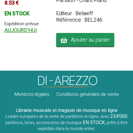
Partition - Chant Piano
8.53 €
Editeur : Belaieff
EN STOCK
Référence : BEL246
Expédition prévue
AUJOURD'HUI
Ajouter au panier
Mentions légales
Conditions générales de vente
Librairie musicale et magasin de musique en ligne
234'000
Leader européen de la vente de partitions en ligne, avec
EN STOCK
partitions, livres, accessoires de musique
, prêts à être
expédiés dans le monde entier.