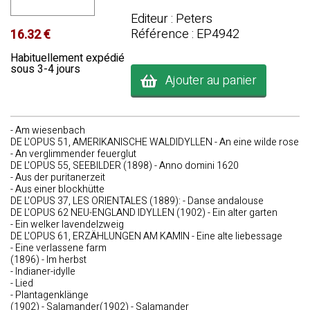
Editeur : Peters
Référence : EP4942
16.32 €
Habituellement expédié
sous 3-4 jours
Ajouter au panier
- Am wiesenbach
DE L'OPUS 51, AMERIKANISCHE WALDIDYLLEN - An eine wilde rose
- An verglimmender feuerglut
DE L'OPUS 55, SEEBILDER (1898) - Anno domini 1620
- Aus der puritanerzeit
- Aus einer blockhütte
DE L'OPUS 37, LES ORIENTALES (1889): - Danse andalouse
DE L'OPUS 62 NEU-ENGLAND IDYLLEN (1902) - Ein alter garten
- Ein welker lavendelzweig
DE L'OPUS 61, ERZÄHLUNGEN AM KAMIN - Eine alte liebessage
- Eine verlassene farm
(1896) - Im herbst
- Indianer-idylle
- Lied
- Plantagenklänge
(1902) - Salamander(1902) - Salamander