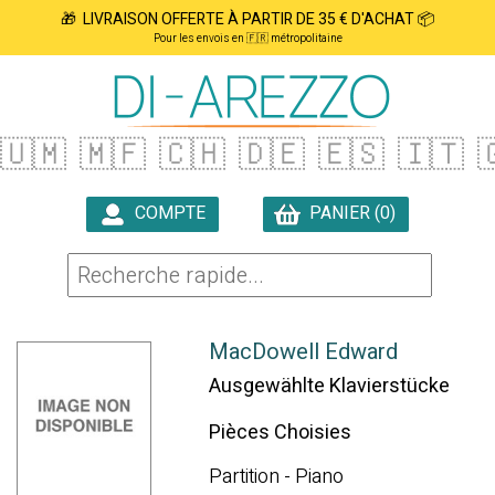
🎁 LIVRAISON OFFERTE À PARTIR DE 35 € D'ACHAT 📦
Pour les envois en 🇫🇷 métropolitaine
🇺🇲
🇲🇫
🇨🇭
🇩🇪
🇪🇸
🇮🇹

COMPTE
PANIER (0)

MacDowell Edward
Ausgewählte Klavierstücke
Pièces Choisies
Partition - Piano