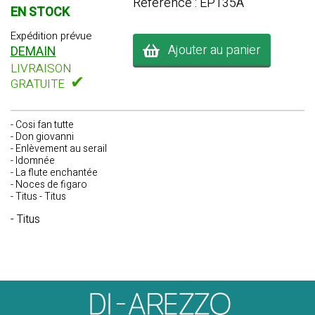
Référence : EP135A
EN STOCK
Expédition prévue
Ajouter au panier
DEMAIN
LIVRAISON
✔
GRATUITE
- Cosi fan tutte
- Don giovanni
- Enlèvement au serail
- Idomnée
- La flute enchantée
- Noces de figaro
- Titus - Titus
- Titus