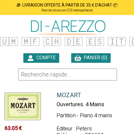
🎁 LIVRAISON OFFERTE À PARTIR DE 35 € D'ACHAT 📦
Pour les envois en 🇫🇷 métropolitaine
🇺🇲
🇲🇫
🇨🇭
🇩🇪
🇪🇸
🇮🇹

COMPTE
PANIER (0)

MOZART
Ouvertures. 4 Mains
Partition - Piano 4 mains
63.05 €
Editeur : Peters