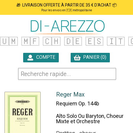
🎁 LIVRAISON OFFERTE À PARTIR DE 35 € D'ACHAT 📦
Pour les envois en 🇫🇷 métropolitaine
🇺🇲
🇲🇫
🇨🇭
🇩🇪
🇪🇸
🇮🇹

COMPTE
PANIER (0)

Reger Max
Requiem Op. 144b
Alto Solo Ou Baryton, Choeur
Mixte et Orchestre