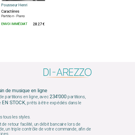
Pousseur Henri
Caractères
Partition - Piano
ENVOI IMMÉDIAT
28.27 €
sin de musique en ligne
234'000
e partitions en ligne, avec
partitions,
EN STOCK
e
, prêts à être expédiés dans le
 tous les styles.
 de retour facilité, un débit bancaire lors de
e, un triple contrôle de votre commande, afin de
vices.