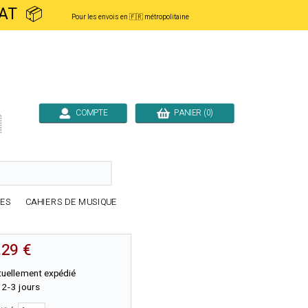
ACHAT 📦
Pour les envois en 🇫🇷 métropolitaine
COMPTE
PANIER (0)

RES
CAHIERS DE MUSIQUE
.29 €
tuellement expédié
 2-3 jours