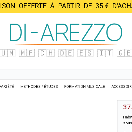
AISON OFFERTE À PARTIR DE 35 € D'
🇺🇲
🇲🇫
🇨🇭
🇩🇪
🇪🇸
🇮🇹
🇬
VARIÉTÉ
MÉTHODES / ÉTUDES
FORMATION MUSICALE
ACCESSOI
37
Habi
sous