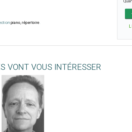
Quan
lection
piano, répertoire
.
L
ES VONT VOUS INTÉRESSER