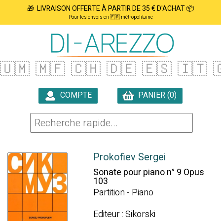
🎁 LIVRAISON OFFERTE À PARTIR DE 35 € D'ACHAT 📦
Pour les envois en 🇫🇷 métropolitaine
🇺🇲
🇲🇫
🇨🇭
🇩🇪
🇪🇸
🇮🇹

COMPTE
PANIER (0)

Prokofiev Sergei
Sonate pour piano n° 9 Opus
103
Partition - Piano
Editeur : Sikorski