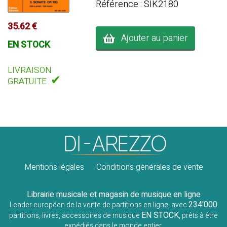
Référence : SIK2180
35.62 €
Ajouter au panier
EN STOCK
LIVRAISON
✔
GRATUITE
Mentions légales
Conditions générales de vente
Librairie musicale et magasin de musique en ligne
234'000
Leader européen de la vente de partitions en ligne, avec
EN STOCK
partitions, livres, accessoires de musique
, prêts à être
expédiés dans le monde entier.