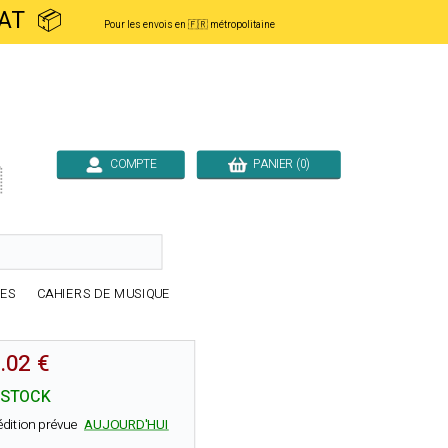
ACHAT 📦
Pour les envois en 🇫🇷 métropolitaine
COMPTE
PANIER (0)

RES
CAHIERS DE MUSIQUE
.02 €
 STOCK
édition prévue
AUJOURD'HUI