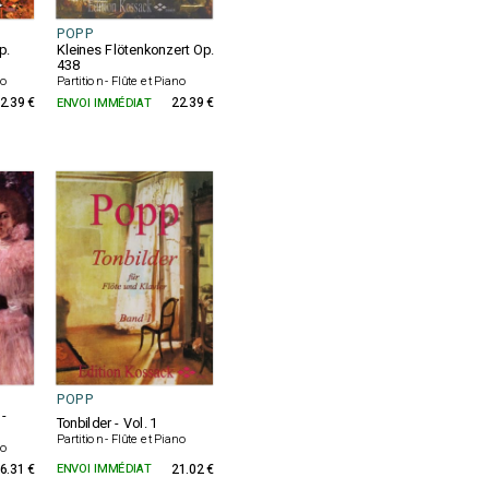
POPP
p.
Kleines Flötenkonzert Op.
438
no
Partition - Flûte et Piano
2.39 €
ENVOI IMMÉDIAT
22.39 €
POPP
 -
Tonbilder - Vol. 1
Partition - Flûte et Piano
no
6.31 €
ENVOI IMMÉDIAT
21.02 €