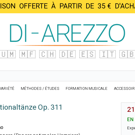
AISON OFFERTE À PARTIR DE 35 € D'
🇺🇲
🇲🇫
🇨🇭
🇩🇪
🇪🇸
🇮🇹
🇬
VARIÉTÉ
MÉTHODES / ÉTUDES
FORMATION MUSICALE
ACCESSOI
tionaltänze Op. 311
21
EN
no
Exp