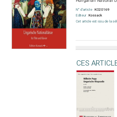
Hungarian National D
N° d'article :
KO20169
Editeur :
Kossack
Cet article est issu de la s
CES ARTICL