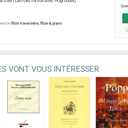
ances (Dances nationales Hogroises)
Qua
élection
flûte traversière, flûte & piano
.
ES VONT VOUS INTÉRESSER