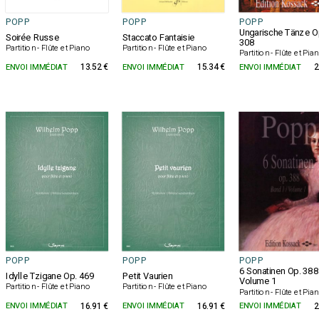
POPP
POPP
POPP
Ungarische Tänze O
Soirée Russe
Staccato Fantaisie
308
Partition - Flûte et Piano
Partition - Flûte et Piano
Partition - Flûte et Pia
ENVOI IMMÉDIAT
13.52 €
ENVOI IMMÉDIAT
15.34 €
ENVOI IMMÉDIAT
2
POPP
POPP
POPP
6 Sonatinen Op. 388
Idylle Tzigane Op. 469
Petit Vaurien
Volume 1
Partition - Flûte et Piano
Partition - Flûte et Piano
Partition - Flûte et Pia
ENVOI IMMÉDIAT
16.91 €
ENVOI IMMÉDIAT
16.91 €
ENVOI IMMÉDIAT
2