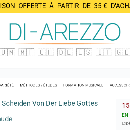
AISON OFFERTE À PARTIR DE 35 € D'
🇺🇲
🇲🇫
🇨🇭
🇩🇪
🇪🇸
🇮🇹
🇬
VARIÉTÉ
MÉTHODES / ÉTUDES
FORMATION MUSICALE
ACCESSOI
s Scheiden Von Der Liebe Gottes
15
EN
hude
Expé