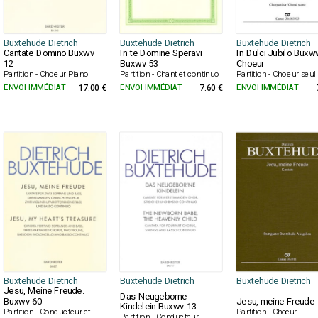
Buxtehude Dietrich
Buxtehude Dietrich
Buxtehude Dietrich
Cantate Domino Buxwv
In te Domine Speravi
In Dulci Jubilo Buxw
12
Buxwv 53
Choeur
Partition - Choeur Piano
Partition - Chant et continuo
Partition - Choeur seul
ENVOI IMMÉDIAT
17.00 €
ENVOI IMMÉDIAT
7.60 €
ENVOI IMMÉDIAT
Buxtehude Dietrich
Buxtehude Dietrich
Buxtehude Dietrich
Jesu, Meine Freude.
Das Neugeborne
Buxwv 60
Jesu, meine Freude
Kindelein Buxwv 13
Partition - Conducteur et
Partition - Chœur
Partition - Conducteur