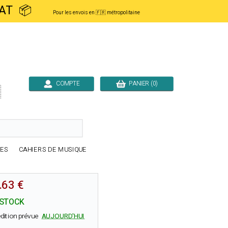
ACHAT 📦
Pour les envois en 🇫🇷 métropolitaine
COMPTE
PANIER (0)

RES
CAHIERS DE MUSIQUE
.63 €
 STOCK
dition prévue
AUJOURD'HUI