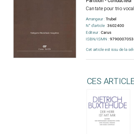
Partition - Conducteur
Cantate pour trio voca
Arrangeur :
Trubel
N° d'article :
3602400
Editeur :
Carus
ISBN/ISMN :
9790007053
Cet article est issu de la sé
CES ARTICL