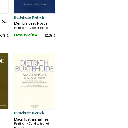
Buxtehude Dietrich
v 52.
Membra Jesu Nostri
Partition - Choeur Piano
7.79 €
ENVOI IMMÉDIAT
32.39 €
Buxtehude Dietrich
Magnificat anima mea
Partition - Conducteur et
parties