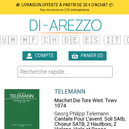
🎁 LIVRAISON OFFERTE À PARTIR DE 35 € D'ACHAT 📦
Pour les envois en 🇫🇷 métropolitaine
🇺🇲
🇲🇫
🇨🇭
🇩🇪
🇪🇸
🇮🇹

COMPTE
PANIER (0)

TELEMANN
Machet Die Tore Weit. Tvwv
1074
Georg Philipp Telemann
Cantate Pour L'avent. Soli SAtb,
Choeur SATB, 2 Hautbois, 2