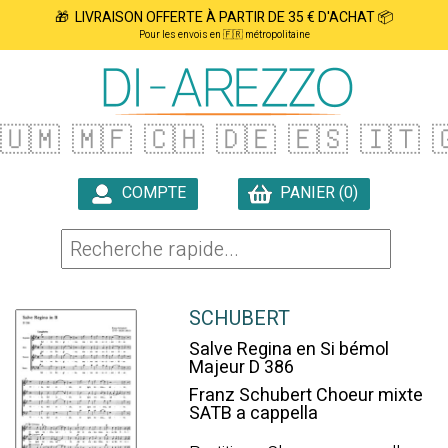
🎁 LIVRAISON OFFERTE À PARTIR DE 35 € D'ACHAT 📦
Pour les envois en 🇫🇷 métropolitaine
🇺🇲
🇲🇫
🇨🇭
🇩🇪
🇪🇸
🇮🇹

COMPTE
PANIER (0)

SCHUBERT
Salve Regina en Si bémol
Majeur D 386
Franz Schubert Choeur mixte
SATB a cappella