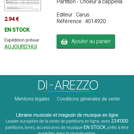
Partition - Choeur a cappella
Editeur : Carus
2.94 €
Référence : 4014920
EN STOCK
Expédition prévue
Ajouter au panier
AUJOURD'HUI
Mentions légales
Conditions générales de vente
Librairie musicale et magasin de musique en ligne
234'000
Leader européen de la vente de partitions en ligne, avec
EN STOCK
partitions, livres, accessoires de musique
, prêts à être
expédiés dans le monde entier.