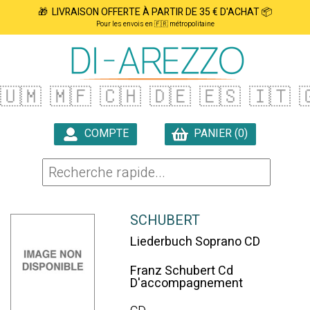
🎁 LIVRAISON OFFERTE À PARTIR DE 35 € D'ACHAT 📦
Pour les envois en 🇫🇷 métropolitaine
🇺🇲
🇲🇫
🇨🇭
🇩🇪
🇪🇸
🇮🇹

COMPTE
PANIER (0)

SCHUBERT
Liederbuch Soprano CD
Franz Schubert Cd
D'accompagnement