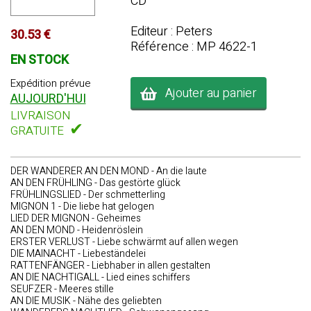
CD
Editeur : Peters
30.53 €
Référence : MP 4622-1
EN STOCK
Expédition prévue
Ajouter au panier
AUJOURD'HUI
LIVRAISON
✔
GRATUITE
DER WANDERER AN DEN MOND - An die laute
AN DEN FRÜHLING - Das gestörte glück
FRÜHLINGSLIED - Der schmetterling
MIGNON 1 - Die liebe hat gelogen
LIED DER MIGNON - Geheimes
AN DEN MOND - Heidenröslein
ERSTER VERLUST - Liebe schwärmt auf allen wegen
DIE MAINACHT - Liebeständelei
RATTENFÄNGER - Liebhaber in allen gestalten
AN DIE NACHTIGALL - Lied eines schiffers
SEUFZER - Meeres stille
AN DIE MUSIK - Nähe des geliebten