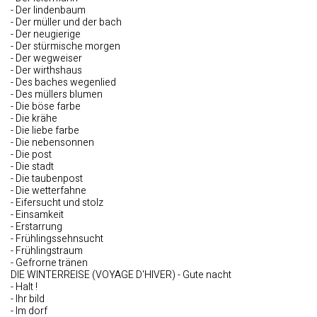
- Der lindenbaum
- Der müller und der bach
- Der neugierige
- Der stürmische morgen
- Der wegweiser
- Der wirthshaus
- Des baches wegenlied
- Des müllers blumen
- Die böse farbe
- Die krähe
- Die liebe farbe
- Die nebensonnen
- Die post
- Die stadt
- Die taubenpost
- Die wetterfahne
- Eifersucht und stolz
- Einsamkeit
- Erstarrung
- Frühlingssehnsucht
- Frühlingstraum
- Gefrorne tränen
DIE WINTERREISE (VOYAGE D'HIVER) - Gute nacht
- Halt !
- Ihr bild
- Im dorf