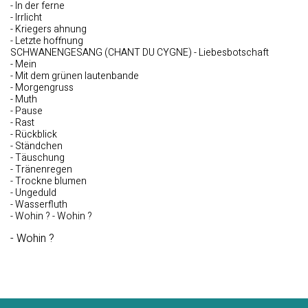
- In der ferne
- Irrlicht
- Kriegers ahnung
- Letzte hoffnung
SCHWANENGESANG (CHANT DU CYGNE) - Liebesbotschaft
- Mein
- Mit dem grünen lautenbande
- Morgengruss
- Muth
- Pause
- Rast
- Rückblick
- Ständchen
- Täuschung
- Tränenregen
- Trockne blumen
- Ungeduld
- Wasserfluth
- Wohin ? - Wohin ?
- Wohin ?