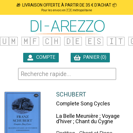
🎁 LIVRAISON OFFERTE À PARTIR DE 35 € D'ACHAT 📦
Pour les envois en 🇫🇷 métropolitaine
🇺🇲
🇲🇫
🇨🇭
🇩🇪
🇪🇸
🇮🇹

COMPTE
PANIER (0)

SCHUBERT
Complete Song Cycles
La Belle Meunière ; Voyage
d'hiver ; Chant du Cygne