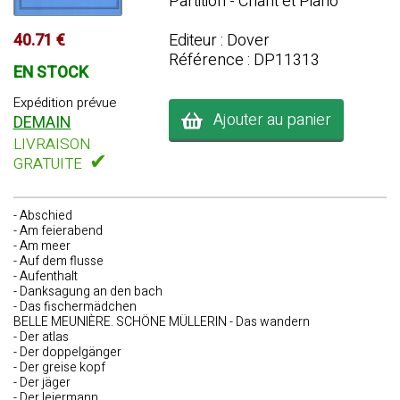
Partition - Chant et Piano
40.71 €
Editeur : Dover
Référence : DP11313
EN STOCK
Expédition prévue
Ajouter au panier
DEMAIN
LIVRAISON
✔
GRATUITE
- Abschied
- Am feierabend
- Am meer
- Auf dem flusse
- Aufenthalt
- Danksagung an den bach
- Das fischermädchen
BELLE MEUNIÈRE. SCHÖNE MÜLLERIN - Das wandern
- Der atlas
- Der doppelgänger
- Der greise kopf
- Der jäger
- Der leiermann