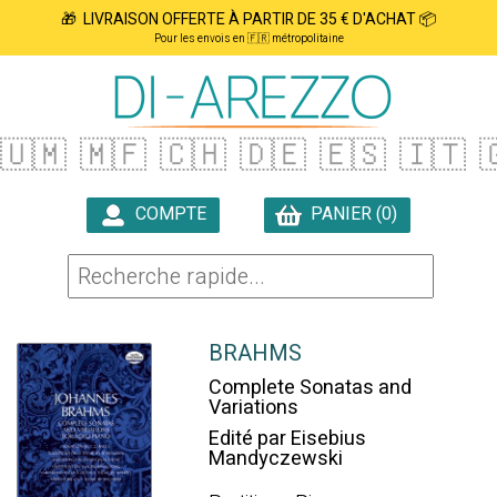
🎁 LIVRAISON OFFERTE À PARTIR DE 35 € D'ACHAT 📦
Pour les envois en 🇫🇷 métropolitaine
🇺🇲
🇲🇫
🇨🇭
🇩🇪
🇪🇸
🇮🇹

COMPTE
PANIER (0)

BRAHMS
Complete Sonatas and
Variations
Edité par Eisebius
Mandyczewski