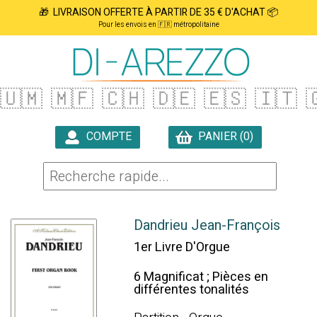
🎁 LIVRAISON OFFERTE À PARTIR DE 35 € D'ACHAT 📦
Pour les envois en 🇫🇷 métropolitaine
🇺🇲
🇲🇫
🇨🇭
🇩🇪
🇪🇸
🇮🇹

COMPTE
PANIER (0)

Dandrieu Jean-François
1er Livre D'Orgue
6 Magnificat ; Pièces en
différentes tonalités