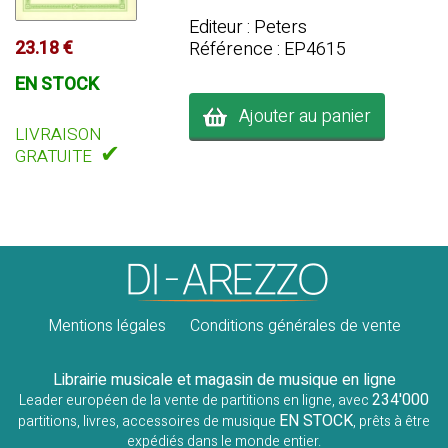
Editeur : Peters
23.18 €
Référence : EP4615
EN STOCK
Ajouter au panier
LIVRAISON
✔
GRATUITE
Mentions légales
Conditions générales de vente
Librairie musicale et magasin de musique en ligne
234'000
Leader européen de la vente de partitions en ligne, avec
EN STOCK
partitions, livres, accessoires de musique
, prêts à être
expédiés dans le monde entier.