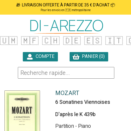
🎁 LIVRAISON OFFERTE À PARTIR DE 35 € D'ACHAT 📦
Pour les envois en 🇫🇷 métropolitaine
🇺🇲
🇲🇫
🇨🇭
🇩🇪
🇪🇸
🇮🇹

COMPTE
PANIER (0)

MOZART
6 Sonatines Viennoises
D'après le K 439b
Partition - Piano