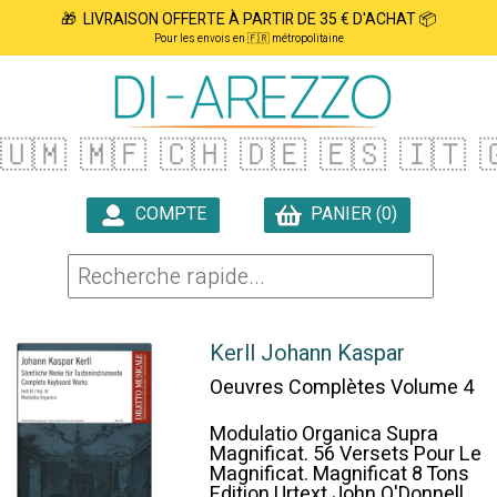
🎁 LIVRAISON OFFERTE À PARTIR DE 35 € D'ACHAT 📦
Pour les envois en 🇫🇷 métropolitaine
🇺🇲
🇲🇫
🇨🇭
🇩🇪
🇪🇸
🇮🇹

COMPTE
PANIER (0)

Kerll Johann Kaspar
Oeuvres Complètes Volume 4
Modulatio Organica Supra
Magnificat. 56 Versets Pour Le
Magnificat. Magnificat 8 Tons
Edition Urtext John O'Donnell