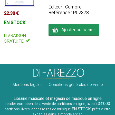
Editeur : Combre
Référence : P02378
22.30 €
EN STOCK
Ajouter au panier
LIVRAISON
✔
GRATUITE
Mentions légales
Conditions générales de vente
Librairie musicale et magasin de musique en ligne
234'000
Leader européen de la vente de partitions en ligne, avec
EN STOCK
partitions, livres, accessoires de musique
, prêts à être
expédiés dans le monde entier.