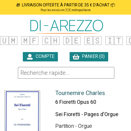
🎁 LIVRAISON OFFERTE À PARTIR DE 35 € D'ACHAT 📦
Pour les envois en 🇫🇷 métropolitaine
🇺🇲
🇲🇫
🇨🇭
🇩🇪
🇪🇸
🇮🇹

COMPTE
PANIER (0)

Tournemire Charles
6 Fioretti Opus 60
Sei Fioretti - Pages d'Orgue
Partition - Orgue