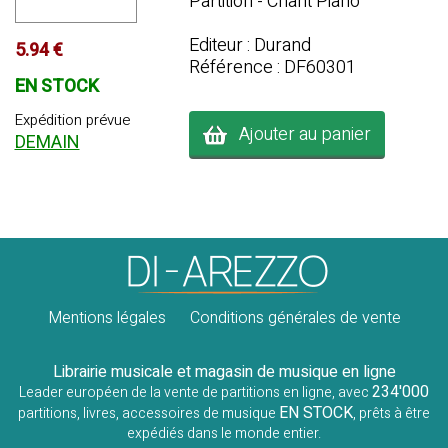
Partition - Chant Piano
Editeur : Durand
5.94 €
Référence : DF60301
EN STOCK
Expédition prévue
Ajouter au panier
DEMAIN
Mentions légales
Conditions générales de vente
Librairie musicale et magasin de musique en ligne
234'000
Leader européen de la vente de partitions en ligne, avec
EN STOCK
partitions, livres, accessoires de musique
, prêts à être
expédiés dans le monde entier.