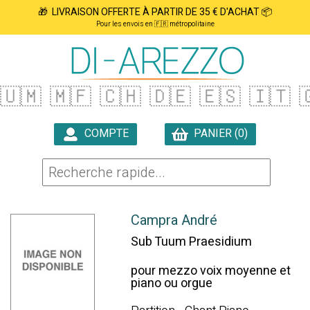
🎁 LIVRAISON OFFERTE À PARTIR DE 35 € D'ACHAT 📦
Pour les envois en 🇫🇷 métropolitaine
🇺🇲
🇲🇫
🇨🇭
🇩🇪
🇪🇸
🇮🇹

COMPTE
PANIER (0)

Campra André
Sub Tuum Praesidium
pour mezzo voix moyenne et
piano ou orgue