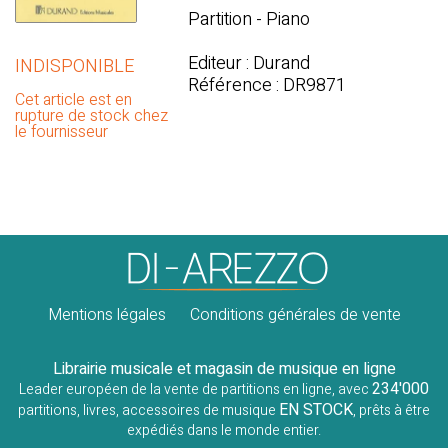
Partition - Piano
Editeur : Durand
INDISPONIBLE
Référence : DR9871
Cet article est en
rupture de stock chez
le fournisseur
Mentions légales
Conditions générales de vente
Librairie musicale et magasin de musique en ligne
234'000
Leader européen de la vente de partitions en ligne, avec
EN STOCK
partitions, livres, accessoires de musique
, prêts à être
expédiés dans le monde entier.